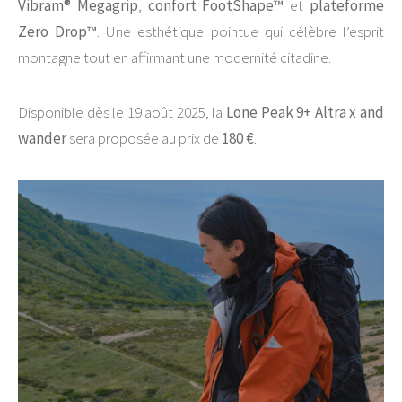
Vibram® Megagrip
,
confort FootShape™
et
plateforme
Zero Drop™
. Une esthétique pointue qui célèbre l’esprit
montagne tout en affirmant une modernité citadine.
Disponible dès le 19 août 2025, la
Lone Peak 9+ Altra x and
wander
sera proposée au prix de
180 €
.