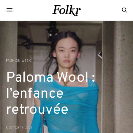
FASHION WEEK
Paloma Wool :
l’enfance
retrouvée
5 OCTOBRE 2025