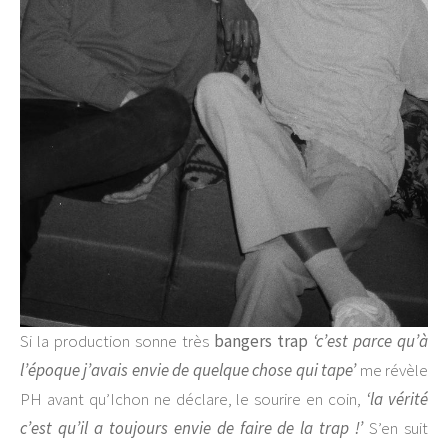
Si la production sonne très
bangers trap
‘c’est parce qu’à
l’époque j’avais envie de quelque chose qui tape’
me révèle
PH avant qu’Ichon ne déclare, le sourire en coin,
‘la vérité
c’est qu’il a toujours envie de faire de la trap !’
S’en suit