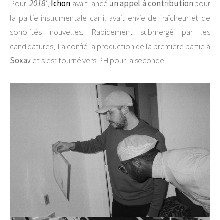
Pour ‘
2018′
,
Ichon
avait lancé
un appel à contribution
pour
la partie instrumentale car il avait envie de fraîcheur et de
sonorités nouvelles. Rapidement submergé par les
candidatures, il a confié la production de la première partie à
Soxav
et s’est tourné vers PH pour la seconde.