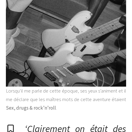
Lorsqu’il me parle de cette époque, ses yeux s’animent et il
me déclare que les maîtres mots de cette aventure étaient
Sex, drugs & rock’n’roll
.
‘Clairement on était des