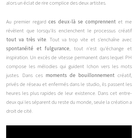
alors un éclat de rire complice des deux artistes.
Au premier regard
ces deux-là se comprennent
et me
révèlent que lorsqu’ils enclenchent le processus créatif
tout va très vite
. Tout va trop vite et s’enchaîne avec
spontanéité et fulgurance
, tout n’est qu’échange et
inspiration. Un excès de vitesse permanent dans lequel PH
compose les mélodies qui guident Ichon vers les mots
justes. Dans ces
moments de bouillonnement
créatif,
privés de réseau et enfermés dans le studio, ils passent les
heures les plus rapides de leur existence. Dans cet entre-
deux qui les séparent du reste du monde, seule la création a
droit de cité.