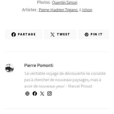
Photos
:
Quentin Simon
Artistes
:
Pierre-Hadrien Trigano
&
Ichon
PARTAGE
TWEET
PIN IT
Pierre Pomonti
'Le véritable voyage de découverte ne consiste
pas à chercher de nouveaux paysages, mais à
avoir de nouveaux yeux.' - Marcel Proust