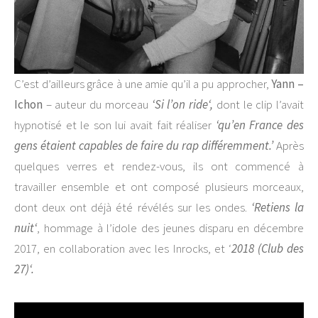
C’est d’ailleurs grâce à une amie qu’il a pu approcher,
Yann –
Ichon
– auteur du morceau
‘
Si l’on ride
‘,
dont le clip l’avait
hypnotisé et le son lui avait fait réaliser
‘qu’en France des
gens étaient capables de faire du rap différemment.’
Après
quelques verres et rendez-vous, ils ont commencé à
travailler ensemble et ont composé plusieurs morceaux,
dont deux ont déjà été révélés sur les ondes.
‘
Retiens la
nuit
‘
, hommage à l’idole des jeunes disparu en décembre
2017, en collaboration avec les Inrocks, et ‘
2018 (Club des
27)
‘.