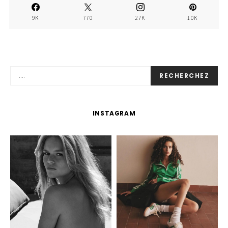
9K
770
27K
10K
RECHERCHEZ
INSTAGRAM