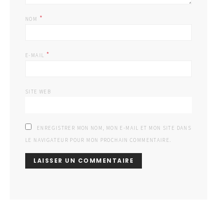
*
NOM
*
E-MAIL
SITE WEB
ENREGISTRER MON NOM, MON E-MAIL ET MON SITE DANS
LE NAVIGATEUR POUR MON PROCHAIN COMMENTAIRE.