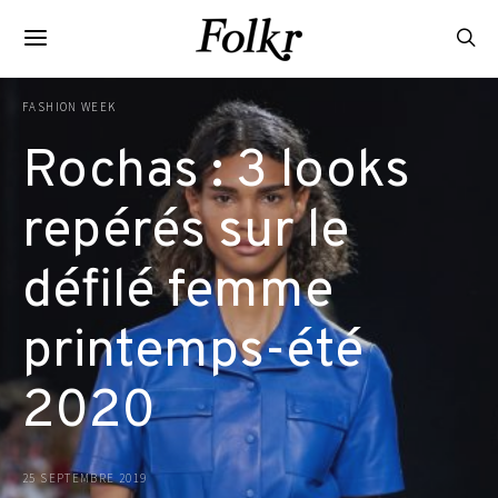
FASHION WEEK
Rochas : 3 looks
repérés sur le
défilé femme
printemps-été
2020
25 SEPTEMBRE 2019