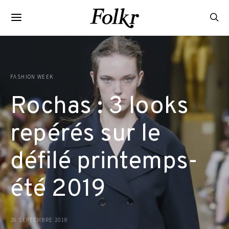
FASHION WEEK
Rochas : 3 looks
repérés sur le
défilé printemps-
été 2019
26 SEPTEMBRE 2018