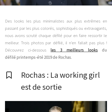
Des looks les plus minimalistes aux plus extrêmes en
passant par les plus colorés, sophistiqués ou extravagants,
nous avons scruté chaque défilé pour en faire ressortir le
meilleur. Trois photos par défilé, il n’en fallait pas plus !
Découvrez ci-dessous
les 3 meilleurs looks
du
défilé printemps-été 2019 de Rochas.
Rochas : La working girl
est de sortie