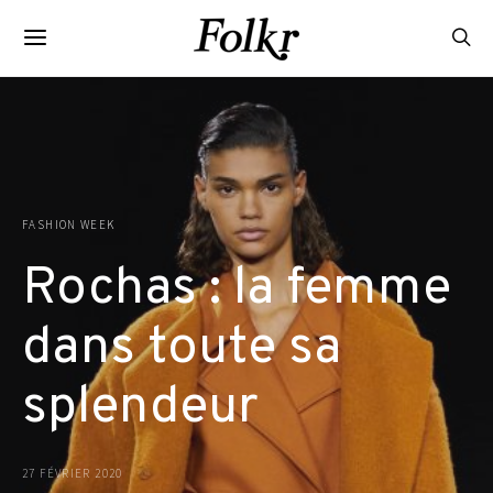
FASHION WEEK
Rochas : la femme
dans toute sa
splendeur
27 FÉVRIER 2020