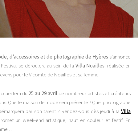
ode, d’accessoires et de photographie de Hyères
s’annonce
Festival se déroulera au sein de la
Villa Noailles
, réalisée en
tevens pour le Vicomte de Noailles et sa femme.
 accueillera du
25 au 29 avril
de nombreux artistes et créateurs
itions. Quelle maison de mode sera présente ? Quel photographe
démarquera par son talent ? Rendez-vous dès jeudi à la
Villa
promet un week-end artistique, haut en couleur et festif. En
ramme …