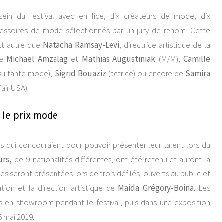
ein du festival avec en lice, dix créateurs de mode, dix
cessoires de mode sélectionnés par un jury de renom. Cette
st autre que
Natacha Ramsay-Levi
, directrice artistique de la
de
Michael Amzalag
et
Mathias Augustiniak
(M/M),
Camille
nsultante mode),
Sigrid Bouaziz
(actrice) ou encore de
Samira
air USA).
r le prix mode
s qui concouraient pour pouvoir présenter leur talent lors du
urs,
de 9 nationalités différentes, ont été retenu et auront la
les seront présentées lors de trois défilés, ouverts au public et
tion et la direction artistique de
Maida Grégory-Boina.
Les
es en showroom pendant le festival, puis dans une exposition
26 mai 2019.