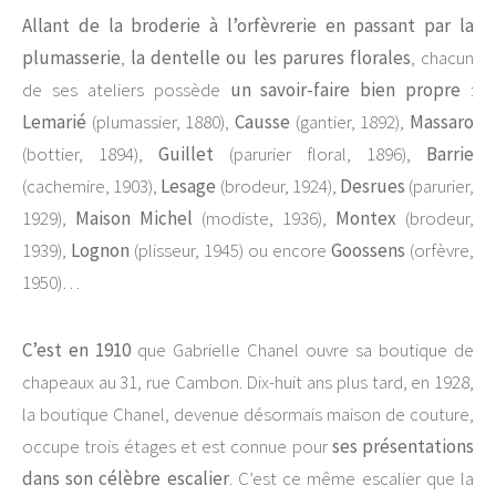
Allant de la broderie à l’orfèvrerie en passant par la
plumasserie
,
la dentelle
ou les parures florales
, chacun
de ses ateliers possède
un savoir-faire bien propre
:
Lemarié
(plumassier, 1880),
Causse
(gantier, 1892),
Massaro
(bottier, 1894),
Guillet
(parurier floral, 1896),
Barrie
(cachemire, 1903),
Lesage
(brodeur, 1924),
Desrues
(parurier,
1929),
Maison Michel
(modiste, 1936),
Montex
(brodeur,
1939),
Lognon
(plisseur, 1945) ou encore
Goossens
(orfèvre,
1950)…
C’est en 1910
que Gabrielle Chanel ouvre sa boutique de
chapeaux au 31, rue Cambon. Dix-huit ans plus tard, en 1928,
la boutique Chanel, devenue désormais maison de couture,
occupe trois étages et est connue pour
ses présentations
dans son célèbre escalier
. C’est ce même escalier que la