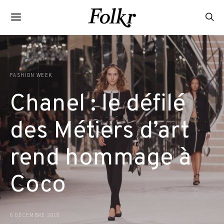
FASHION WEEK
Chanel : le défilé
des Métiers d’art
rend hommage à
Coco
6 DÉCEMBRE 2019