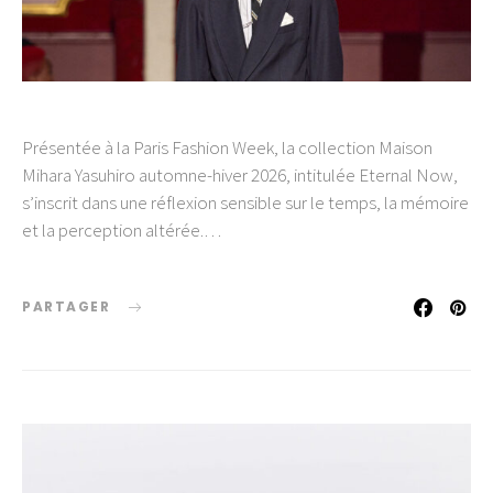
Présentée à la Paris Fashion Week, la collection Maison
Mihara Yasuhiro automne-hiver 2026, intitulée Eternal Now,
s’inscrit dans une réflexion sensible sur le temps, la mémoire
et la perception altérée.…
PARTAGER