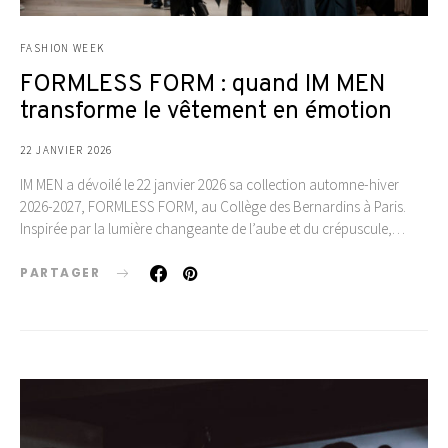
FASHION WEEK
FORMLESS FORM : quand IM MEN
transforme le vêtement en émotion
22 JANVIER 2026
IM MEN a dévoilé le 22 janvier 2026 sa collection automne-hiver
2026-2027, FORMLESS FORM, au Collège des Bernardins à Paris.
Inspirée par la lumière changeante de l’aube et du crépuscule,…
PARTAGER