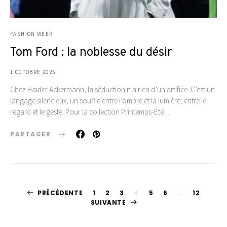
FASHION WEEK
Tom Ford : la noblesse du désir
1 OCTOBRE 2025
Chez Haider Ackermann, la séduction n’a rien d’un artifice. C’est un
langage silencieux, un souffle entre l’ombre et la lumière, entre le
regard et le geste. Pour la collection Printemps-Été…
PARTAGER
Pagination
PRÉCÉDENTE
1
2
3
4
5
6
…
12
SUIVANTE
des