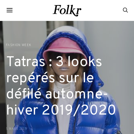
FASHION WEEK
Tatras : 3 looks
repérés sur le
défilé automne-
hiver 2019/2020
5 MARS 2019