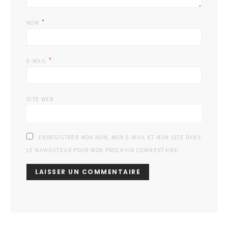
*
NOM
*
E-MAIL
SITE WEB
ENREGISTRER MON NOM, MON E-MAIL ET MON SITE DANS
LE NAVIGATEUR POUR MON PROCHAIN COMMENTAIRE.