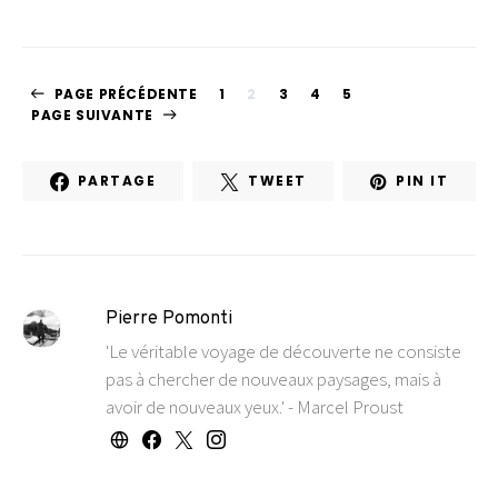
PAGE PRÉCÉDENTE
1
2
3
4
5
PAGE SUIVANTE
PARTAGE
TWEET
PIN IT
Pierre Pomonti
'Le véritable voyage de découverte ne consiste
pas à chercher de nouveaux paysages, mais à
avoir de nouveaux yeux.' - Marcel Proust