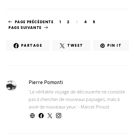
PAGE PRÉCÉDENTE
1
2
3
4
5
PAGE SUIVANTE
PARTAGE
TWEET
PIN IT
Pierre Pomonti
'Le véritable voyage de découverte ne consiste
pas à chercher de nouveaux paysages, mais à
avoir de nouveaux yeux.' - Marcel Proust