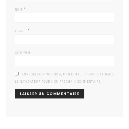
*
NOM
*
E-MAIL
SITE WEB
ENREGISTRER MON NOM, MON E-MAIL ET MON SITE DANS
LE NAVIGATEUR POUR MON PROCHAIN COMMENTAIRE.