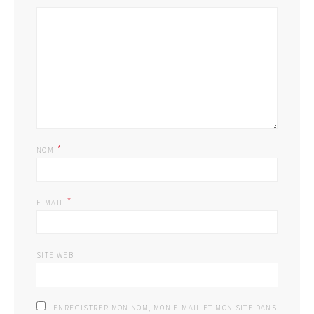
*
NOM
*
E-MAIL
SITE WEB
ENREGISTRER MON NOM, MON E-MAIL ET MON SITE DANS