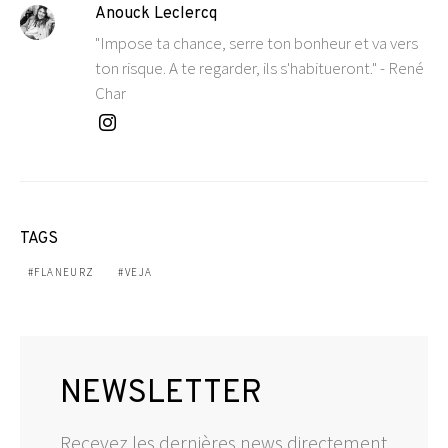
Anouck Leclercq
"Impose ta chance, serre ton bonheur et va vers
ton risque. A te regarder, ils s'habitueront." - René
Char
TAGS
FLANEURZ
VEJA
NEWSLETTER
Recevez les dernières news directement