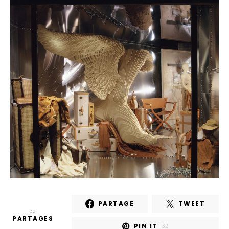
PARTAGE
TWEET
32
PARTAGES
PIN IT
32