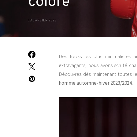
coloré
18 JANVIER 2023
Des looks les plus minimalistes a
extravagants, nous avons scruté chaq
Découvrez dès maintenant toutes le
homme automne-hiver 2023/2024.