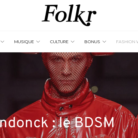
MUSIQUE
CULTURE
BONUS
FASHION 
endonck : le BDSM