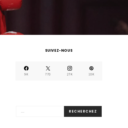
SUIVEZ-NOUS
9K
770
27K
10K
RECHERCHEZ