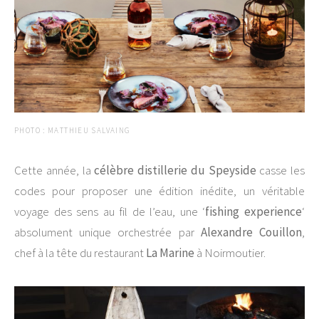
PHOTO : MATTHIEU SALVAING
Cette année, la
célèbre distillerie du Speyside
casse les
codes pour proposer une édition inédite, un véritable
voyage des sens au fil de l’eau, une ‘
fishing experience
‘
absolument unique orchestrée par
Alexandre Couillon
,
chef à la tête du restaurant
La Marine
à Noirmoutier.