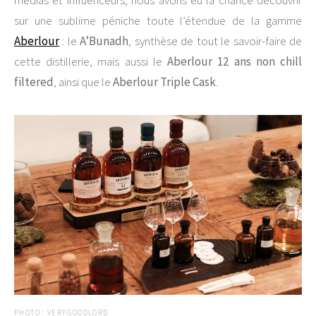
médias et influenceurs, nous avons eu la chance découvrir
sur une sublime péniche toute l’étendue de la gamme
Aberlour
: le
A’Bunadh
, synthèse de tout le savoir-faire de
cette distillerie, mais aussi le
Aberlour 12 ans non chill
filtered
, ainsi que le
Aberlour Triple Cask
.
PHOTO : VERYGOODLORD