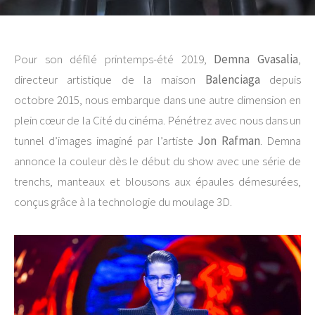
Pour son défilé printemps-été 2019,
Demna Gvasalia
,
directeur artistique de la maison
Balenciaga
depuis
octobre 2015, nous embarque dans une autre dimension en
plein cœur de la Cité du cinéma. Pénétrez avec nous dans un
tunnel d’images imaginé par l’artiste
Jon Rafman
. Demna
annonce la couleur dès le début du show avec une série de
trenchs, manteaux et blousons aux épaules démesurées,
conçus grâce à la technologie du moulage 3D.