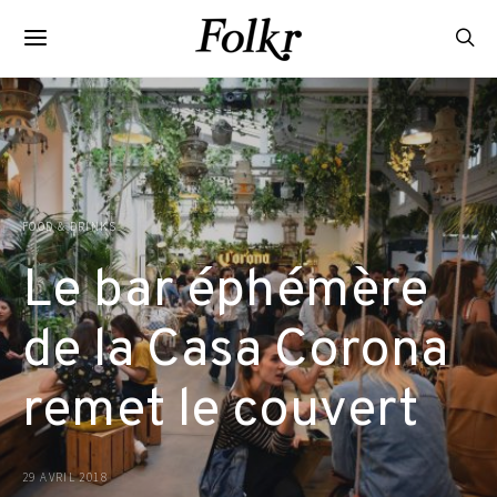
FOOD & DRINKS
Le bar éphémère
de la Casa Corona
remet le couvert
29 AVRIL 2018