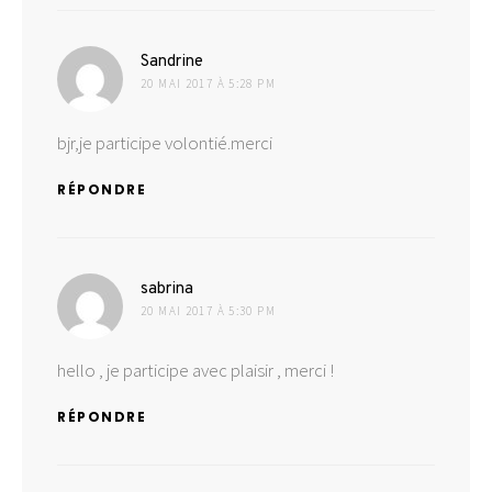
dit :
Sandrine
20 MAI 2017 À 5:28 PM
bjr,je participe volontié.merci
RÉPONDRE
dit :
sabrina
20 MAI 2017 À 5:30 PM
hello , je participe avec plaisir , merci !
RÉPONDRE