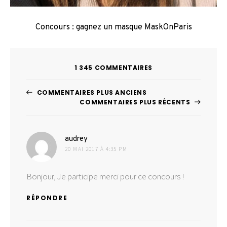
Concours : gagnez un masque MaskOnParis
1 345 COMMENTAIRES
Navigation
COMMENTAIRES PLUS ANCIENS
COMMENTAIRES PLUS RÉCENTS
dans
les
dit :
audrey
commentaires
20 MAI 2017 À 4:35 PM
Bonjour, Je participe merci pour ce concours !
RÉPONDRE