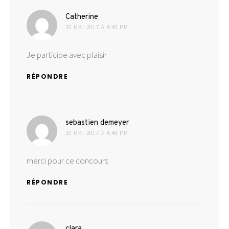
dit :
Catherine
20 MAI 2017 À 4:40 PM
Je participe avec plaisir
RÉPONDRE
dit :
sebastien demeyer
20 MAI 2017 À 4:48 PM
merci pour ce concours
RÉPONDRE
dit :
clara