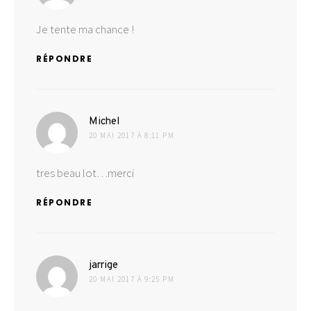
Je tente ma chance !
RÉPONDRE
dit :
Michel
20 MAI 2017 À 8:11 PM
tres beau lot…merci
RÉPONDRE
dit :
jarrige
20 MAI 2017 À 9:25 PM