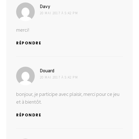
dit :
Davy
20 MAI 2017 À 5:42 PM
merci!
RÉPONDRE
dit :
Douard
20 MAI 2017 À 5:42 PM
bonjour, je participe avec plaisir, merci pour ce jeu
et à bientôt.
RÉPONDRE