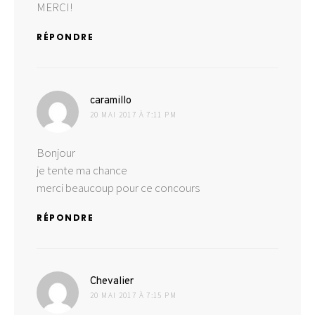
MERCI!
RÉPONDRE
dit :
caramillo
20 MAI 2017 À 7:11 PM
Bonjour
je tente ma chance
merci beaucoup pour ce concours
RÉPONDRE
dit :
Chevalier
20 MAI 2017 À 7:15 PM