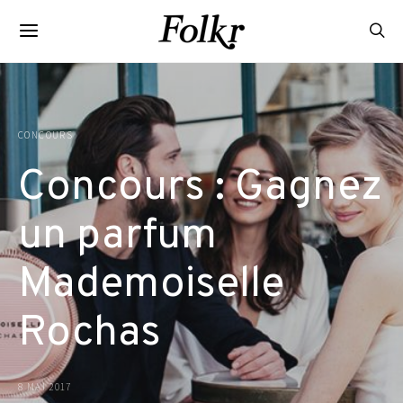
CONCOURS
Concours : Gagnez
un parfum
Mademoiselle
Rochas
8 MAI 2017