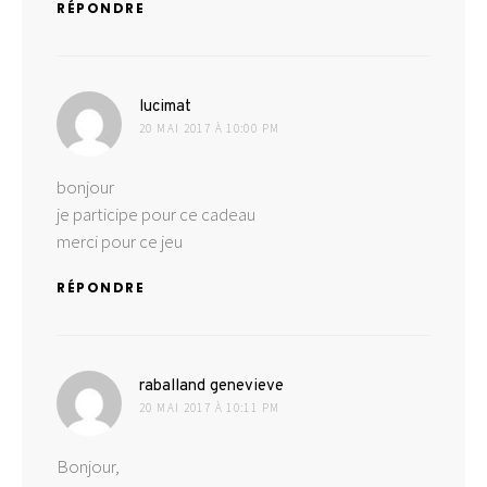
RÉPONDRE
dit :
lucimat
20 MAI 2017 À 10:00 PM
bonjour
je participe pour ce cadeau
merci pour ce jeu
RÉPONDRE
dit :
raballand genevieve
20 MAI 2017 À 10:11 PM
Bonjour,