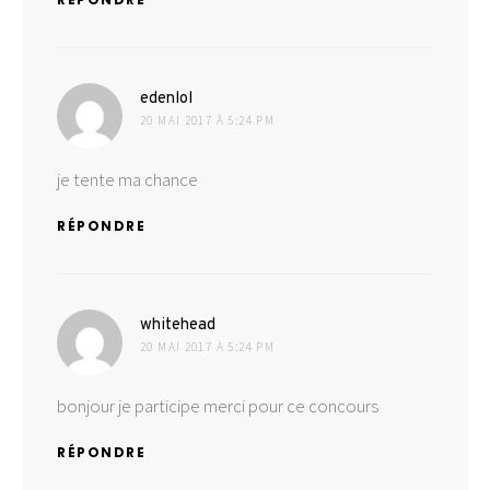
dit :
edenlol
20 MAI 2017 À 5:24 PM
je tente ma chance
RÉPONDRE
dit :
whitehead
20 MAI 2017 À 5:24 PM
bonjour je participe merci pour ce concours
RÉPONDRE