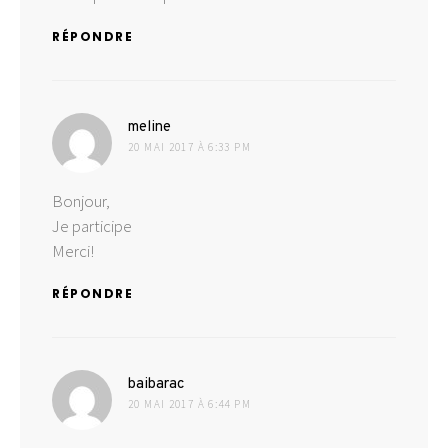
RÉPONDRE
dit :
meline
20 MAI 2017 À 6:33 PM
Bonjour,
Je participe
Merci!
RÉPONDRE
dit :
baibarac
20 MAI 2017 À 6:44 PM