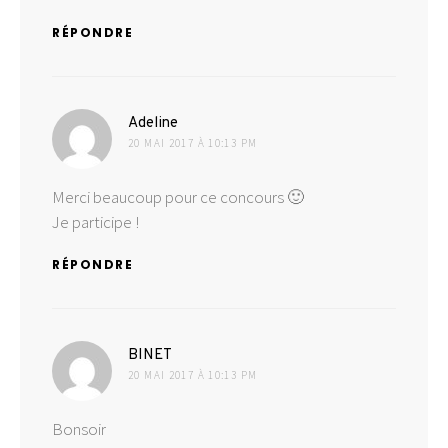
RÉPONDRE
dit :
Adeline
20 MAI 2017 À 10:13 PM
Merci beaucoup pour ce concours 🙂
Je participe !
RÉPONDRE
dit :
BINET
20 MAI 2017 À 10:13 PM
Bonsoir