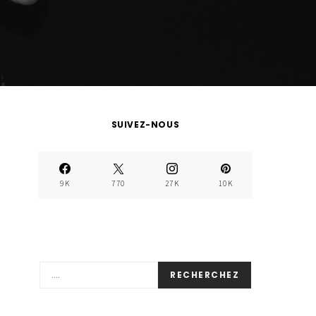
SUIVEZ-NOUS
9K
770
27K
10K
RECHERCHEZ