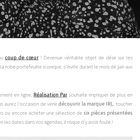
eau
coup de cœur
! Devenue véritable objet de désir sur les
 la robe portefeuille iconique, s’invite durant le mois de juin aux
ement en ligne,
Réalisation Par
souhaite impliquer de plus en
us aurez l’occasion de venir
découvrir la marque IRL
, toucher
ques ou encore acheter une sélection de
six pièces présentées
 les dates dans vos agendas, il risque d’y avoir foule !