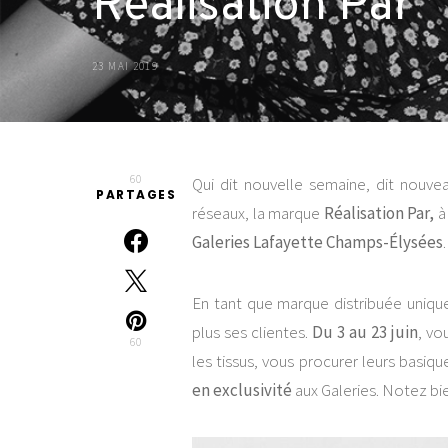
Réalisation Par
23 MAI 2019
60
Qui dit nouvelle semaine, dit nouv
PARTAGES
réseaux, la marque
Réalisation Par,
à
Galeries Lafayette Champs-Élysées
.
En tant que marque distribuée uniqu
plus ses clientes.
Du 3 au 23 juin
, vo
60
les tissus, vous procurer leurs basi
en exclusivité
aux Galeries. Notez bien