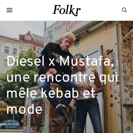
BREAKING NEWS
Diesel x Mustafa,
une rencontre qui
mêle kebab et
mode
9 SEPTEMBRE 2018