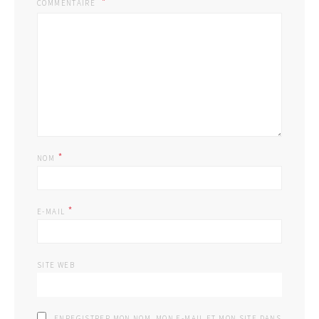
COMMENTAIRE
*
NOM
*
E-MAIL
SITE WEB
ENREGISTRER MON NOM, MON E-MAIL ET MON SITE DANS