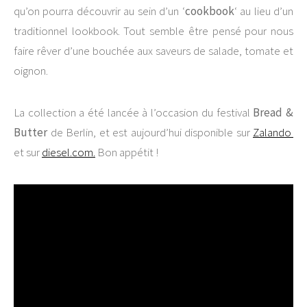
qu’on pourra découvrir au sein d’un ‘
cookbook
‘ au lieu d’un
traditionnel lookbook. Tout semble être pensé pour nous
faire rêver d’une bouchée aux saveurs de salade, tomate et
oignon.
La collection a été lancée à l’occasion du festival
Bread &
Butter
de Berlin, et est aujourd’hui disponible sur
Zalando
et sur
diesel.com.
Bon appétit !