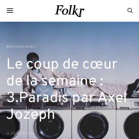
BREAKING NEWS
Le coup de cœur
de la semaine :
3.Paradis par Axel
Jozeph
21 FÉVRIER 2024