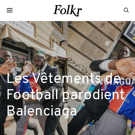
BREAKING NEWS
Les Vêtements de
Football parodient
Balenciaga
7 MAI 2018