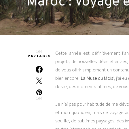
Maroc : Voyage 
30 MAI 2015
164
Cette année est définitivement l
PARTAGES
projets, de nouvelles idées et envies,
de vous offrir simplement un contenu 
bien encore ‘
La Muse du Mois
‘, j’ai 
de vie, des moments intimes, de vous f
164
Je n’ai pas pour habitude de me dévoi
et mon quotidien, mais ce voyage au
souffle, de sublimes paysages, des i