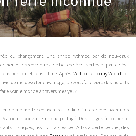
en Terre Inconnue
’année du changement. Une année rythmée par de nouveaux
 de nouvelles rencontres, de belles découvertes et par le désir
plus personnel, plus intime. Après ‘
Welcome to my World
‘ ou
eu envie de me dévoiler davantage, de vous faire vivre des instants
aire voir le monde à travers mes yeux.
ler, de me mettre en avant sur Folkr, d’illustrer mes aventures
 Maroc ne pouvait être que partagé. Des images à couper le
nstants magiques, les montagnes de l’Atlas à perte de vue, des