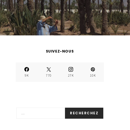
SUIVEZ-NOUS
9K
770
27K
10K
RECHERCHEZ