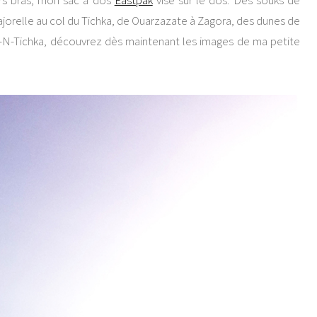
urs bras, mon sac à dos
Eastpak
visé sur le dos. Des souks de
ajorelle au col du Tichka, de Ouarzazate à Zagora, des dunes de
zi-N-Tichka, découvrez dès maintenant les images de ma petite