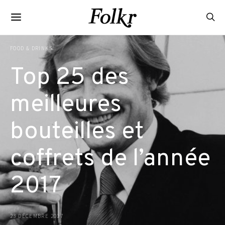
FOOD & DRINKS
Top 25 des
meilleures
bouteilles et
coffrets de l’année
2017
23 DÉCEMBRE 2017