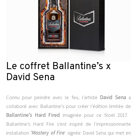
Le coffret Ballantine’s x
David Sena
Connu pour peindre avec le feu, l’artiste
David Sena
a
collaboré avec Ballantine’s pour créer l’édition limitée de
Ballantine’s Hard Fired
imaginée pour ce Noël 2017.
Ballantine’s Hard Fire
s’est inspiré de l’impressionnante
installation
‘
Mastery of Fire
‘ signée
David Sena qui met en