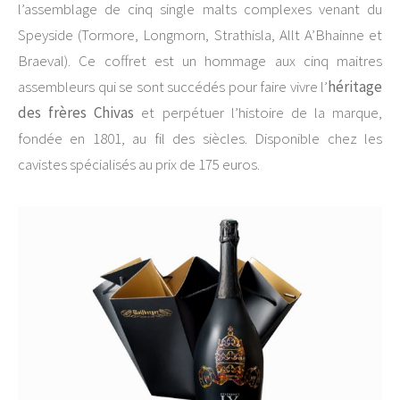
l’assemblage de cinq single malts complexes venant du
Speyside (Tormore, Longmorn, Strathisla, Allt A’Bhainne et
Braeval). Ce coffret est un hommage aux cinq maitres
assembleurs qui se sont succédés pour faire vivre l’
héritage
des frères Chivas
et perpétuer l’histoire de la marque,
fondée en 1801, au fil des siècles. Disponible chez les
cavistes spécialisés au prix de 175 euros.