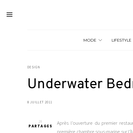
MODE
LIFESTYLE
DESIGN
Underwater Bed
8 JUILLET 2011
28
Après l’ouverture du premier restaura
PARTAGES
première chambre sous-marine sur l’île