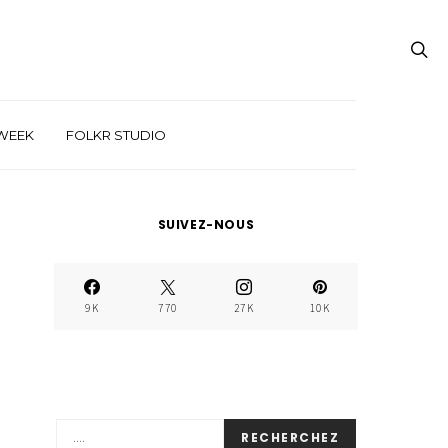
WEEK
FOLKR STUDIO
SUIVEZ-NOUS
9K
770
27K
10K
RECHERCHEZ