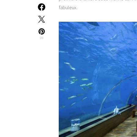
fabuleux.
28