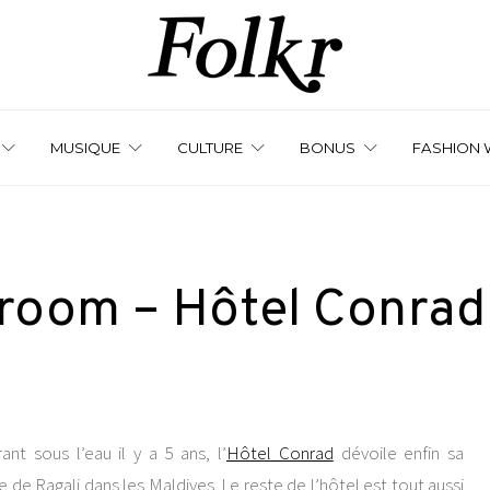
MUSIQUE
CULTURE
BONUS
FASHION 
room – Hôtel Conrad
nt sous l’eau il y a 5 ans, l’
Hôtel Conrad
dévoile enfin sa
 de Ragali dans les Maldives. Le reste de l’hôtel est tout aussi