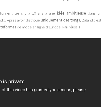
donnent vie il y a 10 ans à une
idée ambitieuse
dans un
do. Après avoir distribué
uniquement des tongs
, Zalando est
lateformes
de mode en ligne d’Europe. Pari réussi !