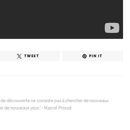
TWEET
PIN IT
e de découverte ne consiste pas à chercher de nouveaux
ir de nouveaux yeux.' - Marcel Proust