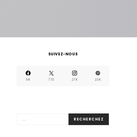
SUIVEZ-NOUS
9K
770
27K
10K
RECHERCHEZ