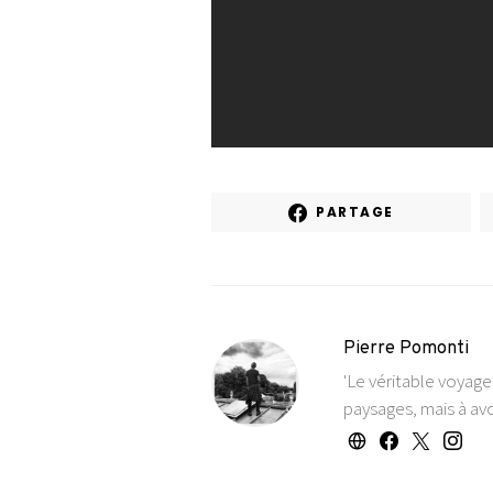
PARTAGE
Pierre Pomonti
'Le véritable voyag
paysages, mais à avo