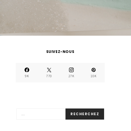
SUIVEZ-NOUS
9K
770
27K
10K
RECHERCHEZ